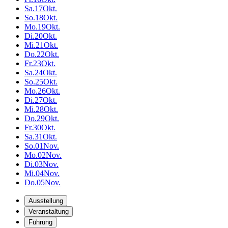
Sa.
17
Okt.
So.
18
Okt.
Mo.
19
Okt.
Di.
20
Okt.
Mi.
21
Okt.
Do.
22
Okt.
Fr.
23
Okt.
Sa.
24
Okt.
So.
25
Okt.
Mo.
26
Okt.
Di.
27
Okt.
Mi.
28
Okt.
Do.
29
Okt.
Fr.
30
Okt.
Sa.
31
Okt.
So.
01
Nov.
Mo.
02
Nov.
Di.
03
Nov.
Mi.
04
Nov.
Do.
05
Nov.
Ausstellung
Veranstaltung
Führung