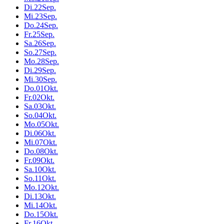
Di.
22
Sep.
Mi.
23
Sep.
Do.
24
Sep.
Fr.
25
Sep.
Sa.
26
Sep.
So.
27
Sep.
Mo.
28
Sep.
Di.
29
Sep.
Mi.
30
Sep.
Do.
01
Okt.
Fr.
02
Okt.
Sa.
03
Okt.
So.
04
Okt.
Mo.
05
Okt.
Di.
06
Okt.
Mi.
07
Okt.
Do.
08
Okt.
Fr.
09
Okt.
Sa.
10
Okt.
So.
11
Okt.
Mo.
12
Okt.
Di.
13
Okt.
Mi.
14
Okt.
Do.
15
Okt.
Fr.
16
Okt.