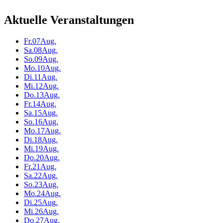
Aktuelle Veranstaltungen
Fr.
07
Aug.
Sa.
08
Aug.
So.
09
Aug.
Mo.
10
Aug.
Di.
11
Aug.
Mi.
12
Aug.
Do.
13
Aug.
Fr.
14
Aug.
Sa.
15
Aug.
So.
16
Aug.
Mo.
17
Aug.
Di.
18
Aug.
Mi.
19
Aug.
Do.
20
Aug.
Fr.
21
Aug.
Sa.
22
Aug.
So.
23
Aug.
Mo.
24
Aug.
Di.
25
Aug.
Mi.
26
Aug.
Do.
27
Aug.