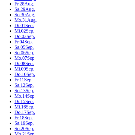
Fr.
28
Aug.
Sa.
29
Aug.
So.
30
Aug.
Mo.
31
Aug.
Di.
01
Sep.
Mi.
02
Sep.
Do.
03
Sep.
Fr.
04
Sep.
Sa.
05
Sep.
So.
06
Sep.
Mo.
07
Sep.
Di.
08
Sep.
Mi.
09
Sep.
Do.
10
Sep.
Fr.
11
Sep.
Sa.
12
Sep.
So.
13
Sep.
Mo.
14
Sep.
Di.
15
Sep.
Mi.
16
Sep.
Do.
17
Sep.
Fr.
18
Sep.
Sa.
19
Sep.
So.
20
Sep.
Mo.
21
Sep.