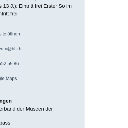
 13 J.): Eintritt frei Erster So im
ritt frei
ite öffnen
eum@bl.ch
552 59 86
le Maps
ungen
MO.
DI.
MI.
DO.
FR.
17
18
19
20
21
Verband der Museen der
AUG.
AUG.
AUG.
AUG.
AUG.
pass