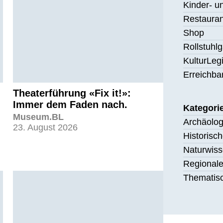
Kinder- u
Restauran
Shop
Rollstuhl
KulturLeg
Erreichba
Theaterführung «Fix it!»:
Immer dem Faden nach.
Kategori
Museum.BL
Archäolo
23. August 2026
Historis
Naturwis
Regional
Thematis