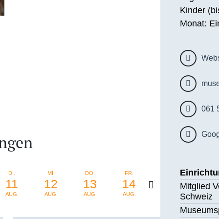
Kinder (bis
Monat: Eint
Webs
mus
061 
Goog
ungen
Einricht
DI.
MI.
DO.
FR.
SA.
SO.
11
12
13
14
15
16
Mitglied 
AUG.
AUG.
AUG.
AUG.
AUG.
AUG.
Schweiz
Museums