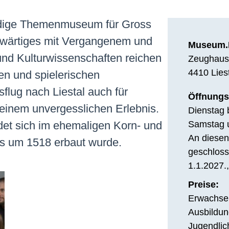
dige Themenmuseum für Gross
nwärtiges mit Vergangenem und
Museum.
und Kulturwissenschaften reichen
Zeughaus
4410 Lies
en und spielerischen
lug nach Liestal auch für
Öffnungs
einem unvergesslichen Erlebnis.
Dienstag 
et sich im ehemaligen Korn- und
Samstag u
An diesen
as um 1518 erbaut wurde.
geschloss
1.1.2027.
Preise:
Erwachsen
Ausbildun
Jugendlic