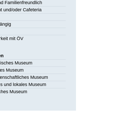
nd Familienfreundlich
t und/oder Cafeteria
gängig
i
rkeit mit ÖV
en
gisches Museum
ches Museum
senschaftliches Museum
es und lokales Museum
ches Museum