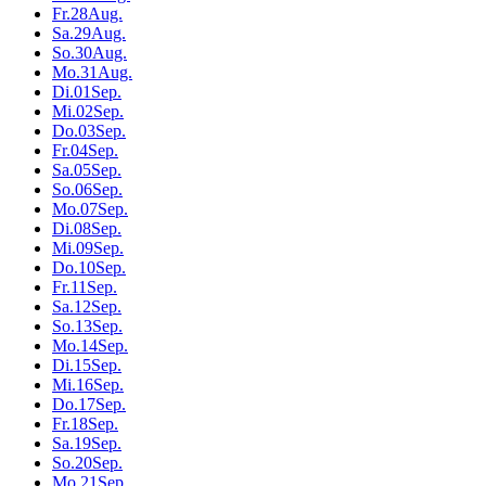
Fr.
28
Aug.
Sa.
29
Aug.
So.
30
Aug.
Mo.
31
Aug.
Di.
01
Sep.
Mi.
02
Sep.
Do.
03
Sep.
Fr.
04
Sep.
Sa.
05
Sep.
So.
06
Sep.
Mo.
07
Sep.
Di.
08
Sep.
Mi.
09
Sep.
Do.
10
Sep.
Fr.
11
Sep.
Sa.
12
Sep.
So.
13
Sep.
Mo.
14
Sep.
Di.
15
Sep.
Mi.
16
Sep.
Do.
17
Sep.
Fr.
18
Sep.
Sa.
19
Sep.
So.
20
Sep.
Mo.
21
Sep.