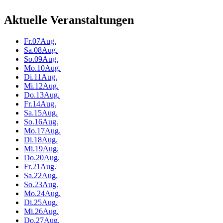
Aktuelle Veranstaltungen
Fr.
07
Aug.
Sa.
08
Aug.
So.
09
Aug.
Mo.
10
Aug.
Di.
11
Aug.
Mi.
12
Aug.
Do.
13
Aug.
Fr.
14
Aug.
Sa.
15
Aug.
So.
16
Aug.
Mo.
17
Aug.
Di.
18
Aug.
Mi.
19
Aug.
Do.
20
Aug.
Fr.
21
Aug.
Sa.
22
Aug.
So.
23
Aug.
Mo.
24
Aug.
Di.
25
Aug.
Mi.
26
Aug.
Do.
27
Aug.