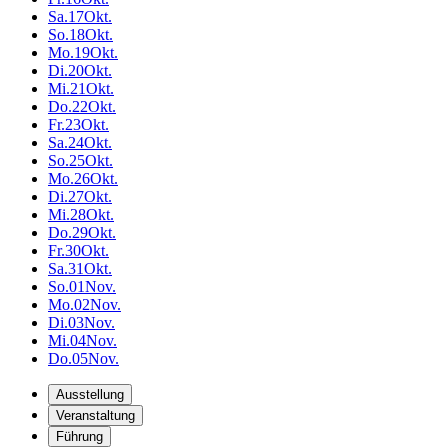
Sa.
17
Okt.
So.
18
Okt.
Mo.
19
Okt.
Di.
20
Okt.
Mi.
21
Okt.
Do.
22
Okt.
Fr.
23
Okt.
Sa.
24
Okt.
So.
25
Okt.
Mo.
26
Okt.
Di.
27
Okt.
Mi.
28
Okt.
Do.
29
Okt.
Fr.
30
Okt.
Sa.
31
Okt.
So.
01
Nov.
Mo.
02
Nov.
Di.
03
Nov.
Mi.
04
Nov.
Do.
05
Nov.
Ausstellung
Veranstaltung
Führung