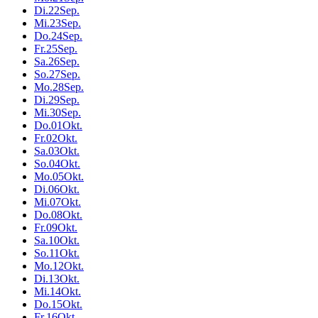
Di.
22
Sep.
Mi.
23
Sep.
Do.
24
Sep.
Fr.
25
Sep.
Sa.
26
Sep.
So.
27
Sep.
Mo.
28
Sep.
Di.
29
Sep.
Mi.
30
Sep.
Do.
01
Okt.
Fr.
02
Okt.
Sa.
03
Okt.
So.
04
Okt.
Mo.
05
Okt.
Di.
06
Okt.
Mi.
07
Okt.
Do.
08
Okt.
Fr.
09
Okt.
Sa.
10
Okt.
So.
11
Okt.
Mo.
12
Okt.
Di.
13
Okt.
Mi.
14
Okt.
Do.
15
Okt.
Fr.
16
Okt.