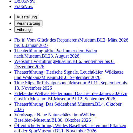
Do.
05
Nov.
Fr.
06
Nov.
Ausstellung
Veranstaltung
Führung
Fix it! Vom Glück des Reparierens
Museum.BL
2. März 2026
bis 3. Januar 2027
Theaterführung «Fix it!»: Immer dem Faden
nach.
Museum.BL
23. August 2026
Webstuhl-Vorführung
Museum.BL
6. September bis 6.
Dezember 2026
Theaterführung: Tierische Signale. Leuchtkäfer, Wildkatze
und Waldkauz
Museum.BL
6. September 2026
Time Slips für Privatpersonen
Museum.BL
11. September bis
13. November 2026
Erlebe die Welt als Fledermaus! Das Tier des Jahres 2026 zu
Gast im Museum.BL
Museum.BL
12. September 2026
Theaterführung: Das Seidenband.
Museum.BL
4. Oktober
2026
Vernissage: Neue Naturschätze im «Wilden
Baselbiet»
Museum.BL
30. Oktober 2026
Öffentliche Führung: Wildes Baselbiet. Tieren und Pflanzen
auf der Spur
Museum.BL
1. November 2026