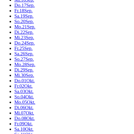
Do.
17
Sep.
Fr.
18
Sep.
Sa.
19
Sep.
So.
20
Sep.
Mo.
21
Sep.
Di.
22
Sep.
Mi.
23
Sep.
Do.
24
Sep.
Fr.
25
Sep.
Sa.
26
Sep.
So.
27
Sep.
Mo.
28
Sep.
Di.
29
Sep.
Mi.
30
Sep.
Do.
01
Okt.
Fr.
02
Okt.
Sa.
03
Okt.
So.
04
Okt.
Mo.
05
Okt.
Di.
06
Okt.
Mi.
07
Okt.
Do.
08
Okt.
Fr.
09
Okt.
Sa.
10
Okt.