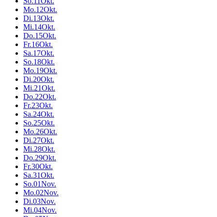
So.
11
Okt.
Mo.
12
Okt.
Di.
13
Okt.
Mi.
14
Okt.
Do.
15
Okt.
Fr.
16
Okt.
Sa.
17
Okt.
So.
18
Okt.
Mo.
19
Okt.
Di.
20
Okt.
Mi.
21
Okt.
Do.
22
Okt.
Fr.
23
Okt.
Sa.
24
Okt.
So.
25
Okt.
Mo.
26
Okt.
Di.
27
Okt.
Mi.
28
Okt.
Do.
29
Okt.
Fr.
30
Okt.
Sa.
31
Okt.
So.
01
Nov.
Mo.
02
Nov.
Di.
03
Nov.
Mi.
04
Nov.