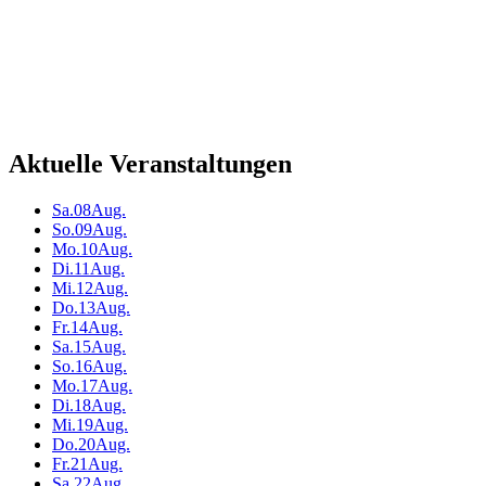
Aktuelle Veranstaltungen
Sa.
08
Aug.
So.
09
Aug.
Mo.
10
Aug.
Di.
11
Aug.
Mi.
12
Aug.
Do.
13
Aug.
Fr.
14
Aug.
Sa.
15
Aug.
So.
16
Aug.
Mo.
17
Aug.
Di.
18
Aug.
Mi.
19
Aug.
Do.
20
Aug.
Fr.
21
Aug.
Sa.
22
Aug.