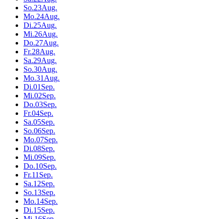
So.
23
Aug.
Mo.
24
Aug.
Di.
25
Aug.
Mi.
26
Aug.
Do.
27
Aug.
Fr.
28
Aug.
Sa.
29
Aug.
So.
30
Aug.
Mo.
31
Aug.
Di.
01
Sep.
Mi.
02
Sep.
Do.
03
Sep.
Fr.
04
Sep.
Sa.
05
Sep.
So.
06
Sep.
Mo.
07
Sep.
Di.
08
Sep.
Mi.
09
Sep.
Do.
10
Sep.
Fr.
11
Sep.
Sa.
12
Sep.
So.
13
Sep.
Mo.
14
Sep.
Di.
15
Sep.
Mi.
16
Sep.