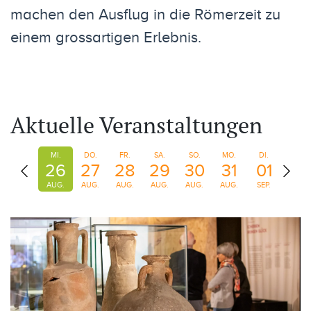
machen den Ausflug in die Römerzeit zu
einem grossartigen Erlebnis.
Aktuelle Veranstaltungen
DI.
MI.
DO.
FR.
SA.
SO.
MO.
DI.
MI.
25
26
27
28
29
30
31
01
02
AUG.
AUG.
AUG.
AUG.
AUG.
AUG.
AUG.
SEP.
SEP.