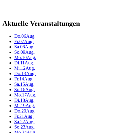
Aktuelle Veranstaltungen
Do.
06
Aug.
Fr.
07
Aug.
Sa.
08
Aug.
So.
09
Aug.
Mo.
10
Aug.
Di.
11
Aug.
Mi.
12
Aug.
Do.
13
Aug.
Fr.
14
Aug.
Sa.
15
Aug.
So.
16
Aug.
Mo.
17
Aug.
Di.
18
Aug.
Mi.
19
Aug.
Do.
20
Aug.
Fr.
21
Aug.
Sa.
22
Aug.
So.
23
Aug.
Mo.
24
Aug.