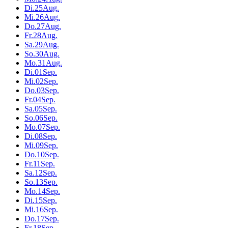
Di.
25
Aug.
Mi.
26
Aug.
Do.
27
Aug.
Fr.
28
Aug.
Sa.
29
Aug.
So.
30
Aug.
Mo.
31
Aug.
Di.
01
Sep.
Mi.
02
Sep.
Do.
03
Sep.
Fr.
04
Sep.
Sa.
05
Sep.
So.
06
Sep.
Mo.
07
Sep.
Di.
08
Sep.
Mi.
09
Sep.
Do.
10
Sep.
Fr.
11
Sep.
Sa.
12
Sep.
So.
13
Sep.
Mo.
14
Sep.
Di.
15
Sep.
Mi.
16
Sep.
Do.
17
Sep.
Fr.
18
Sep.