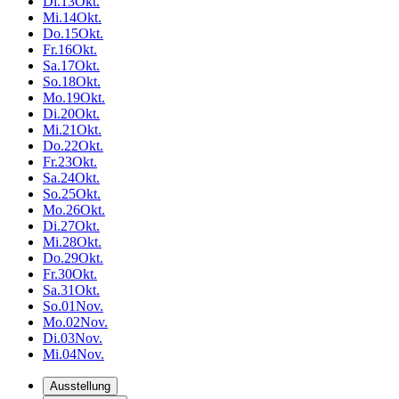
Di.
13
Okt.
Mi.
14
Okt.
Do.
15
Okt.
Fr.
16
Okt.
Sa.
17
Okt.
So.
18
Okt.
Mo.
19
Okt.
Di.
20
Okt.
Mi.
21
Okt.
Do.
22
Okt.
Fr.
23
Okt.
Sa.
24
Okt.
So.
25
Okt.
Mo.
26
Okt.
Di.
27
Okt.
Mi.
28
Okt.
Do.
29
Okt.
Fr.
30
Okt.
Sa.
31
Okt.
So.
01
Nov.
Mo.
02
Nov.
Di.
03
Nov.
Mi.
04
Nov.
Ausstellung