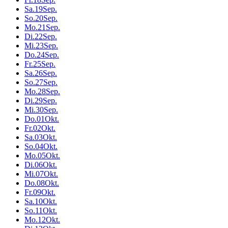
Sa.
19
Sep.
So.
20
Sep.
Mo.
21
Sep.
Di.
22
Sep.
Mi.
23
Sep.
Do.
24
Sep.
Fr.
25
Sep.
Sa.
26
Sep.
So.
27
Sep.
Mo.
28
Sep.
Di.
29
Sep.
Mi.
30
Sep.
Do.
01
Okt.
Fr.
02
Okt.
Sa.
03
Okt.
So.
04
Okt.
Mo.
05
Okt.
Di.
06
Okt.
Mi.
07
Okt.
Do.
08
Okt.
Fr.
09
Okt.
Sa.
10
Okt.
So.
11
Okt.
Mo.
12
Okt.