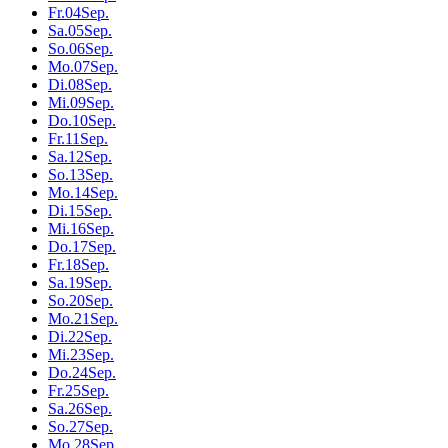
Fr.
04
Sep.
Sa.
05
Sep.
So.
06
Sep.
Mo.
07
Sep.
Di.
08
Sep.
Mi.
09
Sep.
Do.
10
Sep.
Fr.
11
Sep.
Sa.
12
Sep.
So.
13
Sep.
Mo.
14
Sep.
Di.
15
Sep.
Mi.
16
Sep.
Do.
17
Sep.
Fr.
18
Sep.
Sa.
19
Sep.
So.
20
Sep.
Mo.
21
Sep.
Di.
22
Sep.
Mi.
23
Sep.
Do.
24
Sep.
Fr.
25
Sep.
Sa.
26
Sep.
So.
27
Sep.
Mo.
28
Sep.