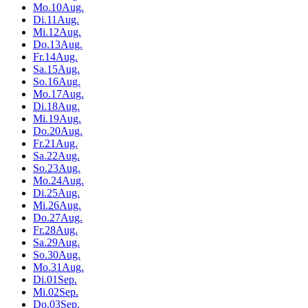
Mo.
10
Aug.
Di.
11
Aug.
Mi.
12
Aug.
Do.
13
Aug.
Fr.
14
Aug.
Sa.
15
Aug.
So.
16
Aug.
Mo.
17
Aug.
Di.
18
Aug.
Mi.
19
Aug.
Do.
20
Aug.
Fr.
21
Aug.
Sa.
22
Aug.
So.
23
Aug.
Mo.
24
Aug.
Di.
25
Aug.
Mi.
26
Aug.
Do.
27
Aug.
Fr.
28
Aug.
Sa.
29
Aug.
So.
30
Aug.
Mo.
31
Aug.
Di.
01
Sep.
Mi.
02
Sep.
Do.
03
Sep.