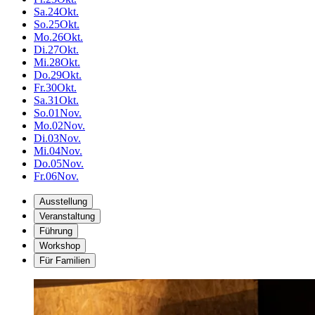
Sa.
24
Okt.
So.
25
Okt.
Mo.
26
Okt.
Di.
27
Okt.
Mi.
28
Okt.
Do.
29
Okt.
Fr.
30
Okt.
Sa.
31
Okt.
So.
01
Nov.
Mo.
02
Nov.
Di.
03
Nov.
Mi.
04
Nov.
Do.
05
Nov.
Fr.
06
Nov.
Ausstellung
Veranstaltung
Führung
Workshop
Für Familien