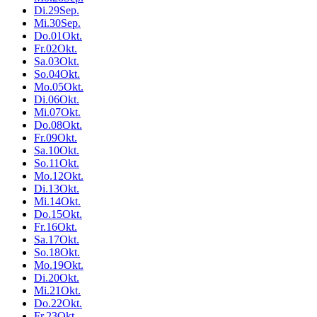
Di.
29
Sep.
Mi.
30
Sep.
Do.
01
Okt.
Fr.
02
Okt.
Sa.
03
Okt.
So.
04
Okt.
Mo.
05
Okt.
Di.
06
Okt.
Mi.
07
Okt.
Do.
08
Okt.
Fr.
09
Okt.
Sa.
10
Okt.
So.
11
Okt.
Mo.
12
Okt.
Di.
13
Okt.
Mi.
14
Okt.
Do.
15
Okt.
Fr.
16
Okt.
Sa.
17
Okt.
So.
18
Okt.
Mo.
19
Okt.
Di.
20
Okt.
Mi.
21
Okt.
Do.
22
Okt.
Fr.
23
Okt.