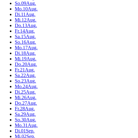
So.
09
Aug.
Mo.
10
Aug.
Di.
11
Aug.
Mi.
12
Aug.
Do.
13
Aug.
Fr.
14
Aug.
Sa.
15
Aug.
So.
16
Aug.
Mo.
17
Aug.
Di.
18
Aug.
Mi.
19
Aug.
Do.
20
Aug.
Fr.
21
Aug.
Sa.
22
Aug.
So.
23
Aug.
Mo.
24
Aug.
Di.
25
Aug.
Mi.
26
Aug.
Do.
27
Aug.
Fr.
28
Aug.
Sa.
29
Aug.
So.
30
Aug.
Mo.
31
Aug.
Di.
01
Sep.
Mi.
02
Sep.