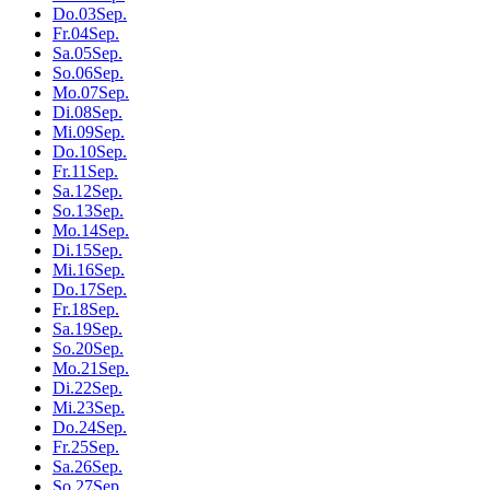
Do.
03
Sep.
Fr.
04
Sep.
Sa.
05
Sep.
So.
06
Sep.
Mo.
07
Sep.
Di.
08
Sep.
Mi.
09
Sep.
Do.
10
Sep.
Fr.
11
Sep.
Sa.
12
Sep.
So.
13
Sep.
Mo.
14
Sep.
Di.
15
Sep.
Mi.
16
Sep.
Do.
17
Sep.
Fr.
18
Sep.
Sa.
19
Sep.
So.
20
Sep.
Mo.
21
Sep.
Di.
22
Sep.
Mi.
23
Sep.
Do.
24
Sep.
Fr.
25
Sep.
Sa.
26
Sep.
So.
27
Sep.