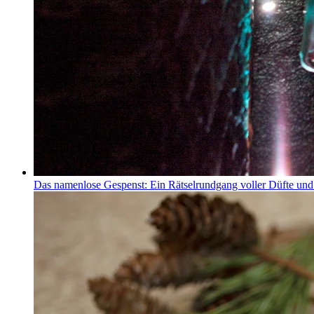
Das namenlose Gespenst: Ein Rätselrundgang voller Düfte un