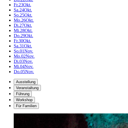
Fr.
23
Okt.
Sa.
24
Okt.
So.
25
Okt.
Mo.
26
Okt.
Di.
27
Okt.
Mi.
28
Okt.
Do.
29
Okt.
Fr.
30
Okt.
Sa.
31
Okt.
So.
01
Nov.
Mo.
02
Nov.
Di.
03
Nov.
Mi.
04
Nov.
Do.
05
Nov.
Ausstellung
Veranstaltung
Führung
Workshop
Für Familien