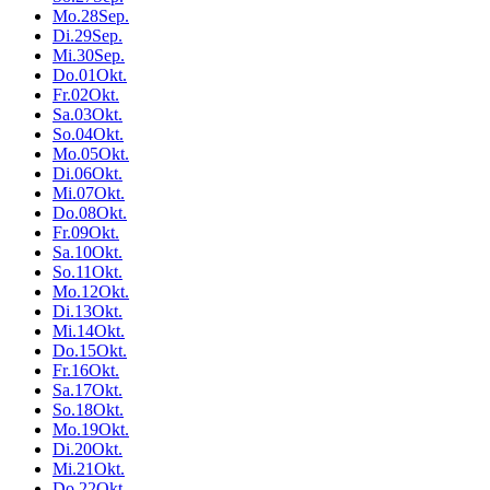
Mo.
28
Sep.
Di.
29
Sep.
Mi.
30
Sep.
Do.
01
Okt.
Fr.
02
Okt.
Sa.
03
Okt.
So.
04
Okt.
Mo.
05
Okt.
Di.
06
Okt.
Mi.
07
Okt.
Do.
08
Okt.
Fr.
09
Okt.
Sa.
10
Okt.
So.
11
Okt.
Mo.
12
Okt.
Di.
13
Okt.
Mi.
14
Okt.
Do.
15
Okt.
Fr.
16
Okt.
Sa.
17
Okt.
So.
18
Okt.
Mo.
19
Okt.
Di.
20
Okt.
Mi.
21
Okt.
Do.
22
Okt.