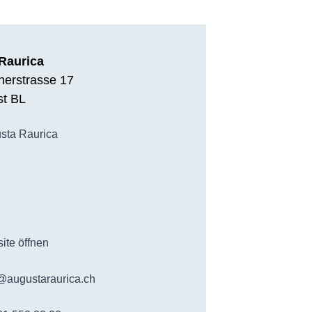
Raurica
erstrasse 17
st BL
sta Raurica
ite öffnen
@augustaraurica.ch