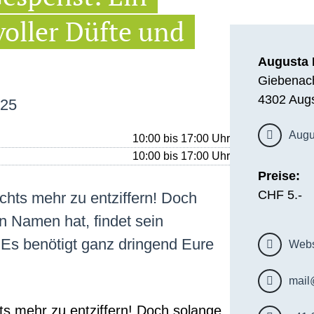
oller Düfte und
Augusta 
Giebenach
4302 Aug
025
Augu
10:00 bis 17:00 Uhr
10:00 bis 17:00 Uhr
Preise:
CHF 5.-
ichts mehr zu entziffern! Doch
n Namen hat, findet sein
Es benötigt ganz dringend Eure
Webs
mail
hts mehr zu entziffern! Doch solange