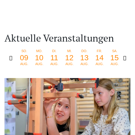
Aktuelle Veranstaltungen
SO.
MO.
DI.
MI.
DO.
FR.
SA.
SO.
09
10
11
12
13
14
15
16
AUG.
AUG.
AUG.
AUG.
AUG.
AUG.
AUG.
AUG.