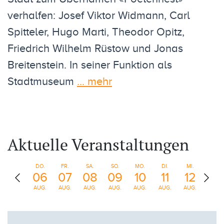
verhalfen: Josef Viktor Widmann, Carl
Spitteler, Hugo Marti, Theodor Opitz,
Friedrich Wilhelm Rüstow und Jonas
Breitenstein. In seiner Funktion als
Stadtmuseum
... mehr
Aktuelle Veranstaltungen
DO.
FR.
SA.
SO.
MO.
DI.
MI.
DO.
06
07
08
09
10
11
12
13
AUG.
AUG.
AUG.
AUG.
AUG.
AUG.
AUG.
AUG.