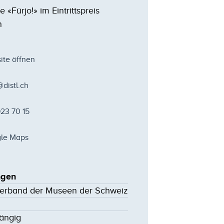
 «Fürjo!» im Eintrittspreis
n
ite öffnen
distl.ch
FR.
SA.
SO.
MO.
DI.
14
15
16
17
18
AUG.
AUG.
AUG.
AUG.
AUG.
923 70 15
le Maps
ngen
Verband der Museen der Schweiz
gängig