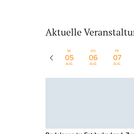
Aktuelle Veranstalt
MI.
DO.
FR.
05
06
07
AUG.
AUG.
AUG.