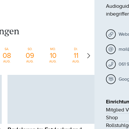
Audioguide
inbegriffe
ungen
Webs
mail@
SA.
SO.
MO.
DI.
MI.
DO.
08
09
10
11
12
13
AUG.
AUG.
AUG.
AUG.
AUG.
AUG.
061 
Goog
Einrichtu
Mitglied 
Shop
Rollstuhl