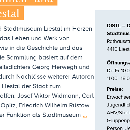
stal
DISTL – D
nd Stadtmuseum Liestal im Herzen
Stadtmus
in das Leben und Werk von
Rathausst
ie in die Geschichte und das
4410 Liest
Die Sammlung basiert auf dem
Öffnungsz
eitsdichters Georg Herwegh und
Di–Fr 10.
urch Nachlässe weiterer Autoren
11.00–16.
 Liestal der Stadt zum
Preise:
lfen: Josef Viktor Widmann, Carl
Erwachsen
 Opitz, Friedrich Wilhelm Rüstow
Jugendliche
AHV/Studi
iner Funktion als Stadtmuseum
...
Gruppenpr
Person. Je