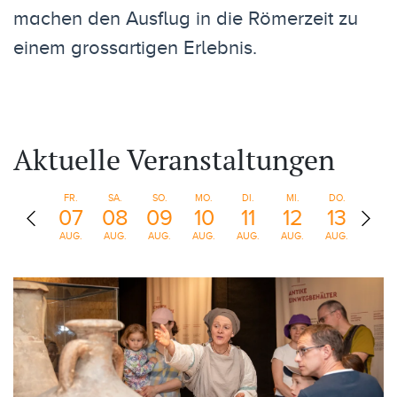
machen den Ausflug in die Römerzeit zu
einem grossartigen Erlebnis.
Aktuelle Veranstaltungen
FR.
SA.
SO.
MO.
DI.
MI.
DO.
FR.
07
08
09
10
11
12
13
14
AUG.
AUG.
AUG.
AUG.
AUG.
AUG.
AUG.
AUG.