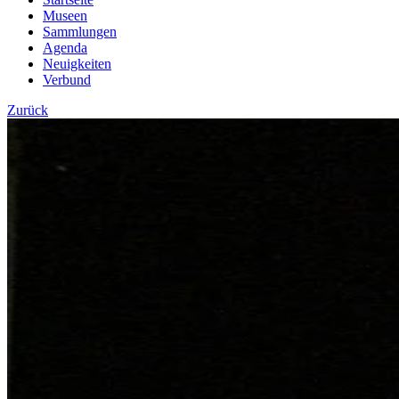
Museen
Sammlungen
Agenda
Neuigkeiten
Verbund
Zurück