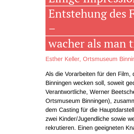
Entstehung des 
–
wacher als man 
Esther Keller, Ortsmuseum Binni
Als die Vorarbeiten für den Fil
Binningen wecken soll, soweit ge
Verantwortliche, Werner Beetsch
Ortsmuseum Binningen), zusammen
dem Casting für die Hauptdarstel
zwei Kinder/Jugendliche sowie we
rekrutieren. Einen geeigneten Kna